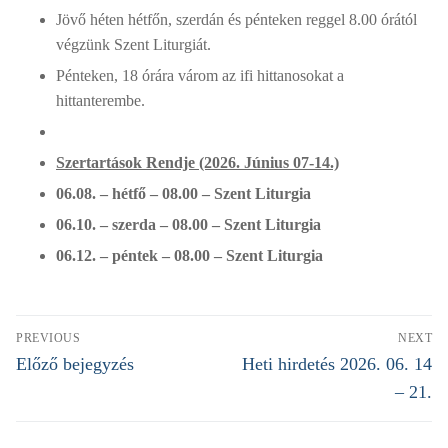
Jövő héten hétfőn, szerdán és pénteken reggel 8.00 órától
végzünk Szent Liturgiát.
Pénteken, 18 órára várom az ifi hittanosokat a
hittanterembe.
Szertartások Rendje (2026. Június 07-14.)
06.08. – hétfő – 08.00 – Szent Liturgia
06.10. – szerda – 08.00 – Szent Liturgia
06.12. – péntek – 08.00 – Szent Liturgia
Bejegyzés
PREVIOUS
NEXT
navigáció
Previous
Előző bejegyzés
Next
Heti hirdetés 2026. 06. 14
post:
post:
– 21.