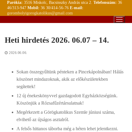
Parókia:
3516 Miskolc, Bacsinszky András utca 2.
Telefonszám:
36
Ugrás
46/313-947
Mobil:
36 30/414-56-76
E-mail:
a
gorombolyigorogkatolikus@gmail.com
tartalomra
Heti hirdetés 2026. 06.07 – 14.
2026.06.06.
Sokan összegyűltünk pénteken a Pincekápolnában! Hálás
köszönet mindazoknak, akik az előkészületekben
segítettek!
12 új énekeskönyvvel gazdagodott Egyházközségünk.
Köszönjük a Rózsafűzértársulatnak!
Megérkezett a Görögkatolikus Szemle júniusi száma,
elvihető az újságos asztalról.
A felsős hittanos táborba még a héten lehet jelentkezni.