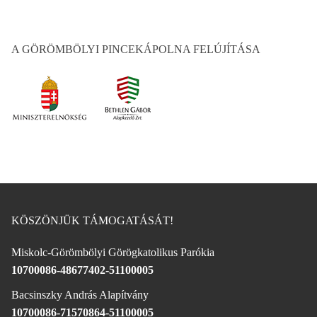
A GÖRÖMBÖLYI PINCEKÁPOLNA FELÚJÍTÁSA
KÖSZÖNJÜK TÁMOGATÁSÁT!
Miskolc-Görömbölyi Görögkatolikus Parókia
10700086-48677402-51100005
Bacsinszky András Alapítvány
10700086-71570864-51100005