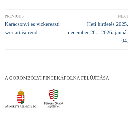
Bejegyzés
PREVIOUS
NEXT
navigáció
Previous
Karácsonyi és vízkereszti
Next
Heti hirdetés 2025.
post:
post:
szertartási rend
december 28. –2026. január
04.
A GÖRÖMBÖLYI PINCEKÁPOLNA FELÚJÍTÁSA