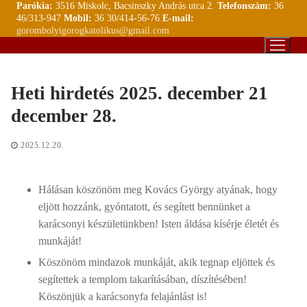
Parókia:
3516 Miskolc, Bacsinszky András utca 2.
Telefonszám:
36
Ugrás
46/313-947
Mobil:
36 30/414-56-76
E-mail:
a
gorombolyigorogkatolikus@gmail.com
tartalomra
Heti hirdetés 2025. december 21
december 28.
2025.12.20.
Hálásan köszönöm meg Kovács György atyának, hogy
eljött hozzánk, gyóntatott, és segített bennünket a
karácsonyi készületünkben! Isten áldása kísérje életét és
munkáját!
Köszönöm mindazok munkáját, akik tegnap eljöttek és
segítettek a templom takarításában, díszítésében!
Köszönjük a karácsonyfa felajánlást is!