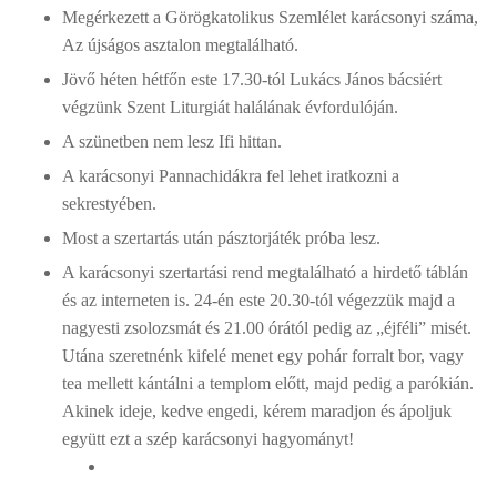
Megérkezett a Görögkatolikus Szemlélet karácsonyi száma,
Az újságos asztalon megtalálható.
Jövő héten hétfőn este 17.30-tól Lukács János bácsiért
végzünk Szent Liturgiát halálának évfordulóján.
A szünetben nem lesz Ifi hittan.
A karácsonyi Pannachidákra fel lehet iratkozni a
sekrestyében.
Most a szertartás után pásztorjáték próba lesz.
A karácsonyi szertartási rend megtalálható a hirdető táblán
és az interneten is. 24-én este 20.30-tól végezzük majd a
nagyesti zsolozsmát és 21.00 órától pedig az „éjféli” misét.
Utána szeretnénk kifelé menet egy pohár forralt bor, vagy
tea mellett kántálni a templom előtt, majd pedig a parókián.
Akinek ideje, kedve engedi, kérem maradjon és ápoljuk
együtt ezt a szép karácsonyi hagyományt!