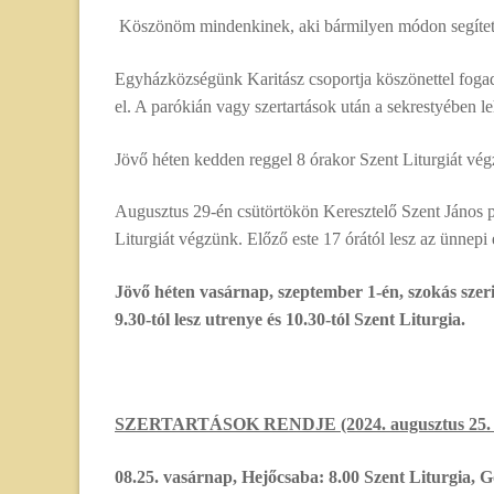
Köszönöm mindenkinek, aki bármilyen módon segített
Egyházközségünk Karitász csoportja köszönettel fogad 
el. A parókián vagy szertartások után a sekrestyében le
Jövő héten kedden reggel 8 órakor Szent Liturgiát vé
Augusztus 29-én csütörtökön Keresztelő Szent János pr
Liturgiát végzünk. Előző este 17 órától lesz az ünnepi 
Jövő héten vasárnap, szeptember 1-én, szokás szer
9.30-tól lesz utrenye és 10.30-tól Szent Liturgia.
SZERTARTÁSOK RENDJE (2024. augusztus 25. – 
08.25. vasárnap, Hejőcsaba: 8.00 Szent Liturgia, G