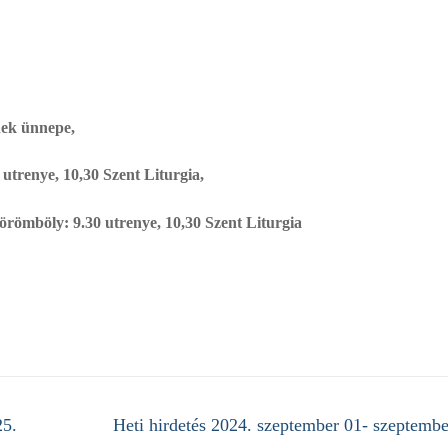
ének ünnepe,
utrenye, 10,30 Szent Liturgia,
örömböly: 9.30 utrenye, 10,30 Szent Liturgia
 25.
Next
Heti hirdetés 2024. szeptember 01- szeptembe