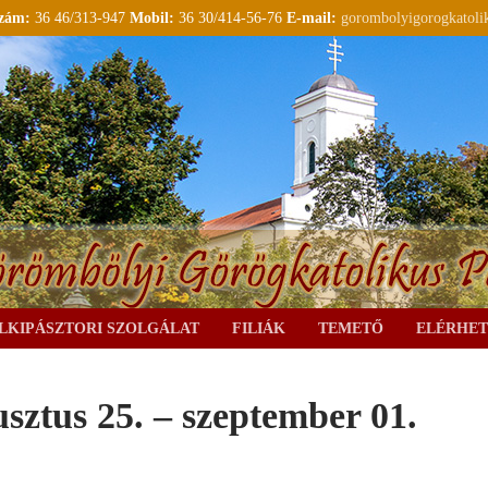
szám:
36 46/313-947
Mobil:
36 30/414-56-76
E-mail:
gorombolyigorogkatol
LKIPÁSZTORI SZOLGÁLAT
FILIÁK
TEMETŐ
ELÉRHE
usztus 25. – szeptember 01.