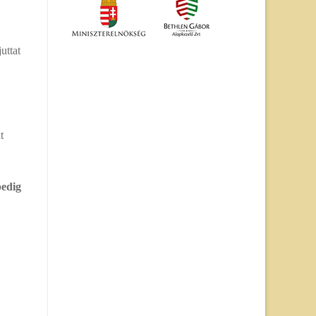
uttat
t
pedig