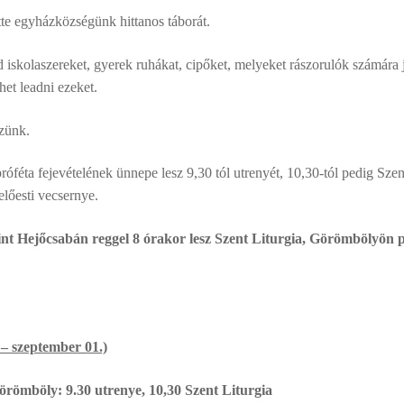
e egyházközségünk hittanos táborát.
iskolaszereket, gyerek ruhákat, cipőket, melyeket rászorulók számára j
het leadni ezeket.
gzünk.
óféta fejevételének ünnepe lesz 9,30 tól utrenyét, 10,30-tól pedig Szen
előesti vecsernye.
int Hejőcsabán reggel 8 órakor lesz Szent Liturgia, Görömbölyön 
szeptember 01.)
örömböly: 9.30 utrenye, 10,30 Szent Liturgia