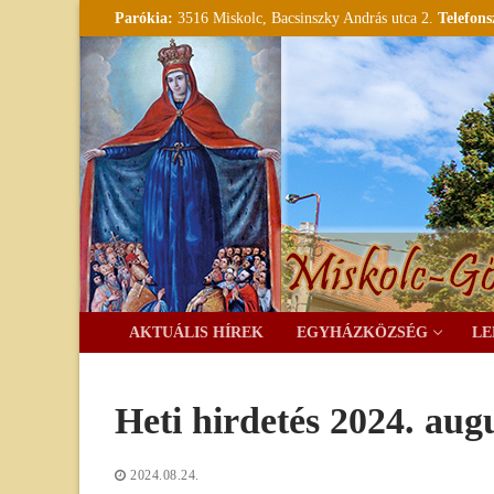
Ugrás
Parókia:
3516 Miskolc, Bacsinszky András utca 2.
Telefon
a
tartalomra
AKTUÁLIS HÍREK
EGYHÁZKÖZSÉG
LE
Heti hirdetés 2024. aug
2024.08.24.