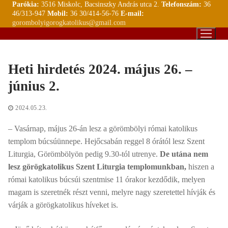
Parókia:
3516 Miskolc, Bacsinszky András utca 2.
Telefonszám:
36
Ugrás
46/313-947
Mobil:
36 30/414-56-76
E-mail:
a
gorombolyigorogkatolikus@gmail.com
tartalomra
Heti hirdetés 2024. május 26. –
június 2.
2024.05.23.
– Vasárnap, május 26-án lesz a görömbölyi római katolikus
templom búcsúünnepe. Hejőcsabán reggel 8 órától lesz Szent
Liturgia, Görömbölyön pedig 9.30-tól utrenye.
De utána nem
lesz görögkatolikus Szent Liturgia templomunkban,
hiszen a
római katolikus búcsúi szentmise 11 órakor kezdődik, melyen
magam is szeretnék részt venni, melyre nagy szeretettel hívják és
várják a görögkatolikus híveket is.