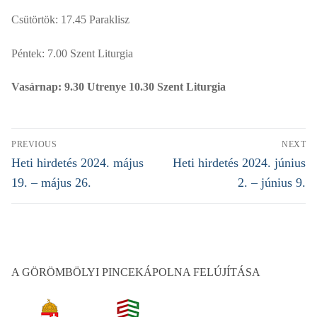
Csütörtök: 17.45 Paraklisz
Péntek: 7.00 Szent Liturgia
Vasárnap: 9.30 Utrenye 10.30 Szent Liturgia
Bejegyzés
PREVIOUS
NEXT
navigáció
Previous
Heti hirdetés 2024. május
Next
Heti hirdetés 2024. június
post:
post:
19. – május 26.
2. – június 9.
A GÖRÖMBÖLYI PINCEKÁPOLNA FELÚJÍTÁSA