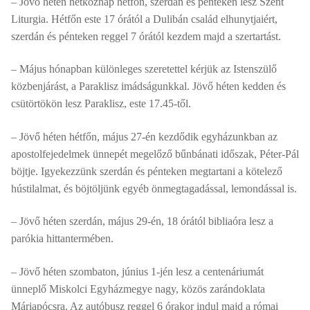
– Jövő héten hétköznap hétfőn, szerdán és pénteken lesz Szent
Liturgia. Hétfőn este 17 órától a Dulibán család elhunytjaiért,
szerdán és pénteken reggel 7 órától kezdem majd a szertartást.
– Május hónapban különleges szeretettel kérjük az Istenszülő
közbenjárást, a Paraklisz imádságunkkal. Jövő héten kedden és
csütörtökön lesz Paraklisz, este 17.45-től.
– Jövő héten hétfőn, május 27-én kezdődik egyházunkban az
apostolfejedelmek ünnepét megelőző bűnbánati időszak, Péter-Pál
böjtje. Igyekezzünk szerdán és pénteken megtartani a kötelező
hústilalmat, és böjtöljünk egyéb önmegtagadással, lemondással is.
– Jövő héten szerdán, május 29-én, 18 órától bibliaóra lesz a
parókia hittantermében.
– Jövő héten szombaton, június 1-jén lesz a centenáriumát
ünneplő Miskolci Egyházmegye nagy, közös zarándoklata
Máriapócsra. Az autóbusz reggel 6 órakor indul majd a római