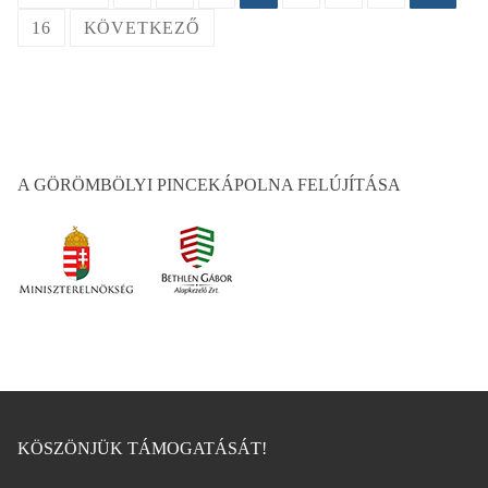
lapozása
16
KÖVETKEZŐ
A GÖRÖMBÖLYI PINCEKÁPOLNA FELÚJÍTÁSA
KÖSZÖNJÜK TÁMOGATÁSÁT!