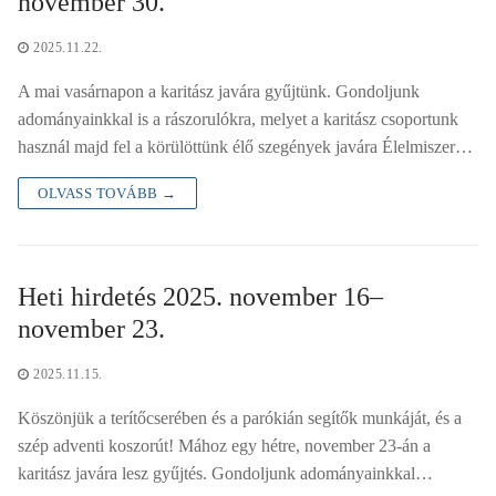
november 30.
2025.11.22.
A mai vasárnapon a karitász javára gyűjtünk. Gondoljunk
adományainkkal is a rászorulókra, melyet a karitász csoportunk
használ majd fel a körülöttünk élő szegények javára Élelmiszer…
OLVASS TOVÁBB →
Heti hirdetés 2025. november 16–
november 23.
2025.11.15.
Köszönjük a terítőcserében és a parókián segítők munkáját, és a
szép adventi koszorút! Mához egy hétre, november 23-án a
karitász javára lesz gyűjtés. Gondoljunk adományainkkal…