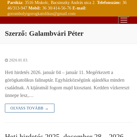
Parókia:
3516 Miskolc, Bacsinszky András utca 2.
Telefonszám:
36
Ugrás
46/313-947
Mobil:
36 30/414-56-76
E-mail:
a
gorombolyigorogkatolikus@gmail.com
tartalomra
Szerző:
Galambvári Péter
2026.01.03.
Heti hirdetés 2026. január 04 – január 11. Megérkezett a
görögkatolikus falinaptár. Egyházközségünk ajándéka minden
családnak. A kijáratnál fogom majd kiosztani. Kedden vízkereszt
ünnepe lesz,…
OLVASS TOVÁBB →
Heti hirdetés 2025. december 28. –2026.