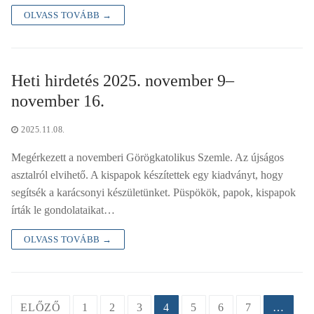
OLVASS TOVÁBB →
Heti hirdetés 2025. november 9–
november 16.
2025.11.08.
Megérkezett a novemberi Görögkatolikus Szemle. Az újságos
asztalról elvihető. A kispapok készítettek egy kiadványt, hogy
segítsék a karácsonyi készületünket. Püspökök, papok, kispapok
írták le gondolataikat…
OLVASS TOVÁBB →
Bejegyzések
ELŐZŐ
1
2
3
4
5
6
7
…